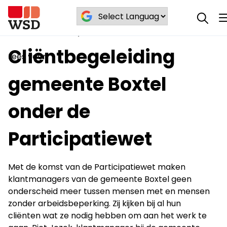
Cliëntbegeleiding gemeente Boxtel onder
Blog
/
/
de Participatiewet
Cliëntbegeleiding
Lees voor
gemeente Boxtel
onder de
Participatiewet
Met de komst van de Participatiewet maken
klantmanagers van de gemeente Boxtel geen
onderscheid meer tussen mensen met en mensen
zonder arbeidsbeperking. Zij kijken bij al hun
cliënten wat ze nodig hebben om aan het werk te