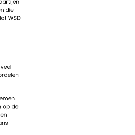
artijen
n die
 dat WSD
 veel
ordelen
nemen.
n op de
 en
kans
r