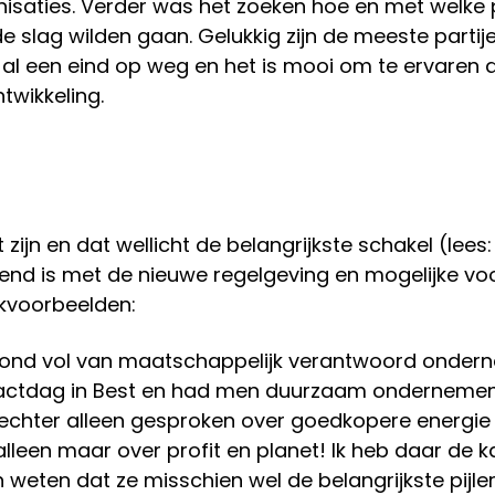
isaties. Verder was het zoeken hoe en met welke p
slag wilden gaan. Gelukkig zijn de meeste partije
ng al een eind op weg en het is mooi om te ervaren
twikkeling.
ijn en dat wellicht de belangrijkste schakel (lees:
d is met de nieuwe regelgeving en mogelijke vo
jkvoorbeelden:
 mond vol van maatschappelijk verantwoord onder
ntactdag in Best en had men duurzaam onderneme
 echter alleen gesproken over goedkopere energie
alleen maar over profit en planet! Ik heb daar de 
eten dat ze misschien wel de belangrijkste pijle