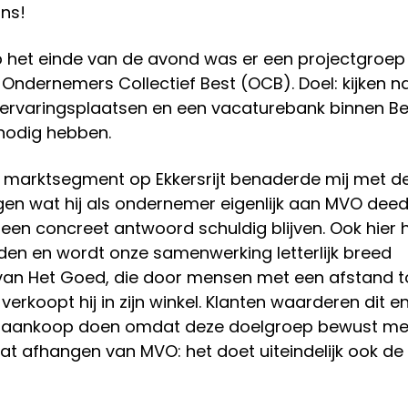
ans!
p het einde van de avond was er een projectgroep
Ondernemers Collectief Best (OCB). Doel: kijken n
ervaringsplaatsen en een vacaturebank binnen Be
nodig hebben.
e marktsegment op Ekkersrijt benaderde mij met d
gen wat hij als ondernemer eigenlijk aan MVO deed!
een concreet antwoord schuldig blijven. Ook hier
den en wordt onze samenwerking letterlijk breed
n van Het Goed, die door mensen met een afstand t
rkoopt hij in zijn winkel. Klanten waarderen dit en
e aankoop doen omdat deze doelgroep bewust m
aat afhangen van MVO: het doet uiteindelijk ook de