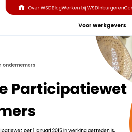
Over WSD
Blog
Werken bij WSD
Inburgeren
Co
Voor werkgevers
or ondernemers
 Participatiewet
emers
cipatiewet per 1 januari 2015 in werking getreden is.