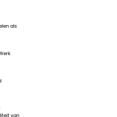
elen als
 Werk
l
e
iteit van