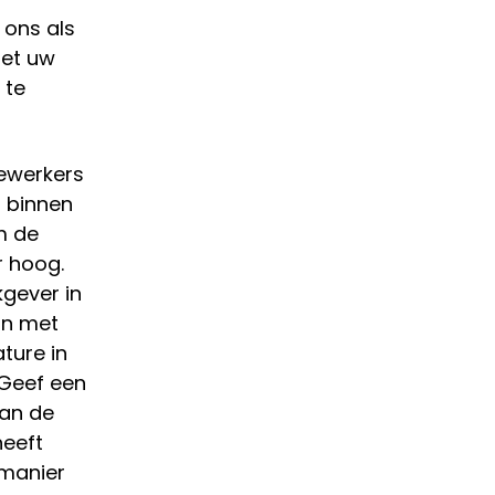
 ons als
met uw
 te
dewerkers
n binnen
m de
r hoog.
kgever in
an met
ture in
 Geef een
kan de
heeft
 manier