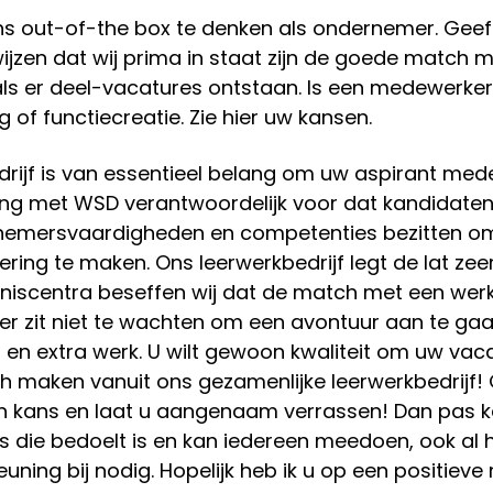
ns out-of-the box te denken als ondernemer. Geef
ijzen dat wij prima in staat zijn de goede match 
s er deel-vacatures ontstaan. Is een medewerker
of functiecreatie. Zie hier uw kansen.
edrijf is van essentieel belang om uw aspirant me
king met WSD verantwoordelijk voor dat kandidate
nemersvaardigheden en competenties bezitten o
ring te maken. Ons leerwerkbedrijf legt de lat zee
enniscentra beseffen wij dat de match met een wer
er zit niet te wachten om een avontuur aan te ga
en extra werk. U wilt gewoon kwaliteit om uw vaca
h maken vanuit ons gezamenlijke leerwerkbedrijf!
n kans en laat u aangenaam verrassen! Dan pas 
s die bedoelt is en kan iedereen meedoen, ook al 
ning bij nodig. Hopelijk heb ik u op een positieve