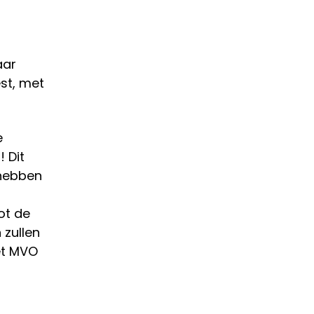
aar
st, met
e
 Dit
 hebben
ot de
 zullen
et MVO