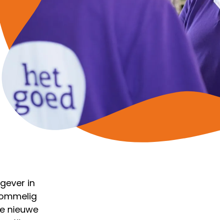
gever in
 rommelig
de nieuwe