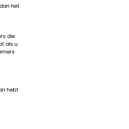
 dan het
rs die
t als u
nemers
an hebt