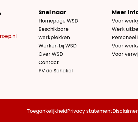
Snel naar
Meer inf
0
Homepage WSD
Voor werk
Beschikbare
Werk uitb
roep.nl
werkplekken
Personeel 
Werken bij WSD
Voor werk
Over WSD
Voor verwi
Contact
PV de Schakel
Toegankelijkheid
Privacy statement
Disclaimer