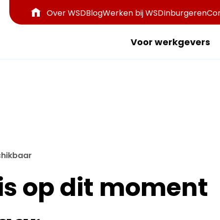
Over WSD
Blog
Werken bij WSD
Inburgeren
Co
Voor werkgevers
chikbaar
is op dit moment