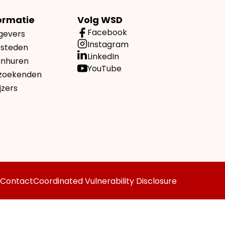
ormatie
Volg WSD
Facebook
gevers
Instagram
esteden
LinkedIn
inhuren
YouTube
zoekenden
jzers
Contact
Coordinated Vulnerability Disclosure