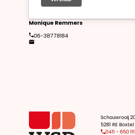
Monique Remmers
06-38778184
Schouwrooij 2
5281 RE Boxtel
0411 - 650 111