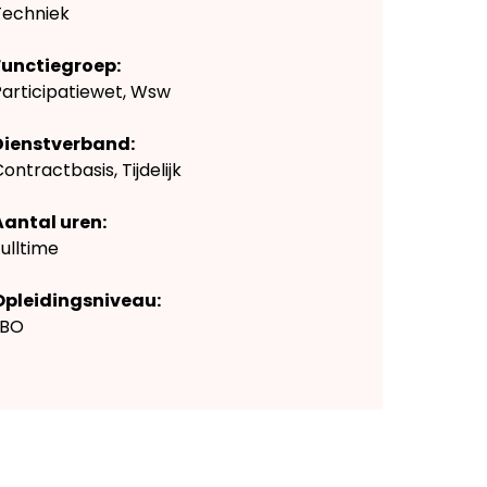
Techniek
Functiegroep:
Participatiewet, Wsw
Dienstverband:
ontractbasis, Tijdelijk
Aantal uren:
ulltime
Opleidingsniveau:
LBO