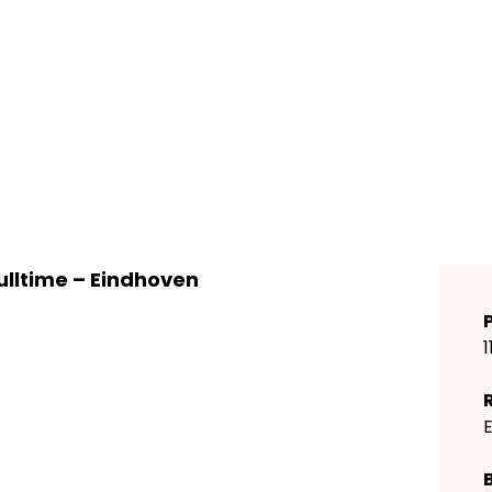
ulltime – Eindhoven
1