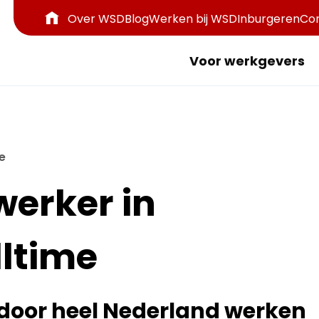
Over WSD
Blog
Werken bij WSD
Inburgeren
Co
Voor werkgevers
e
werker in
lltime
n door heel Nederland werken