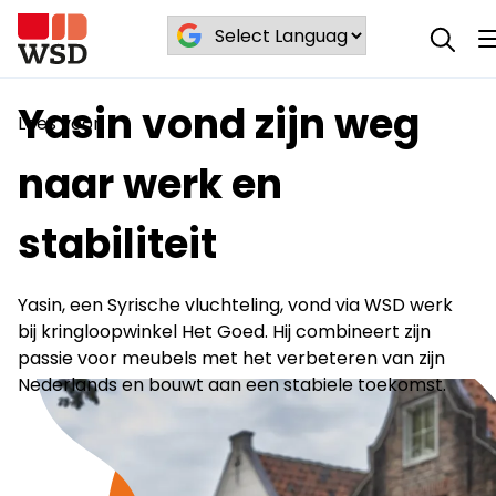
Yasin vond zijn weg naar werk en
Blog
/
/
stabiliteit
Yasin vond zijn weg
Lees voor
naar werk en
stabiliteit
Yasin, een Syrische vluchteling, vond via WSD werk
bij kringloopwinkel Het Goed. Hij combineert zijn
passie voor meubels met het verbeteren van zijn
Nederlands en bouwt aan een stabiele toekomst.