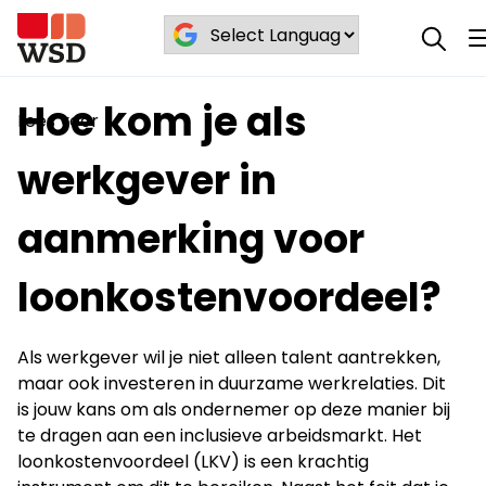
Hoe kom je als werkgever in aanmerking
Blog
/
/
voor loonkostenvoordeel?
Hoe kom je als
Lees voor
werkgever in
aanmerking voor
loonkostenvoordeel?
Als werkgever wil je niet alleen talent aantrekken,
maar ook investeren in duurzame werkrelaties. Dit
is jouw kans om als ondernemer op deze manier bij
te dragen aan een inclusieve arbeidsmarkt. Het
loonkostenvoordeel (LKV) is een krachtig