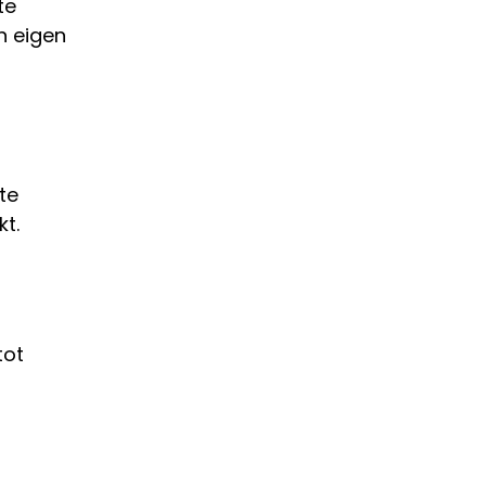
te
jn eigen
te
t.
tot