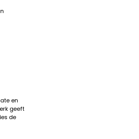
in
mate en
erk geeft
ies de