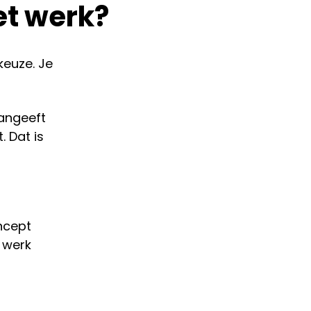
et werk?
keuze. Je
aangeeft
 Dat is
oncept
l werk