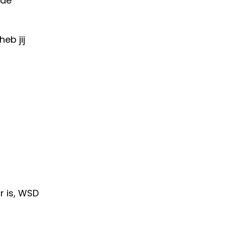
 de
eb jij
ar is, WSD