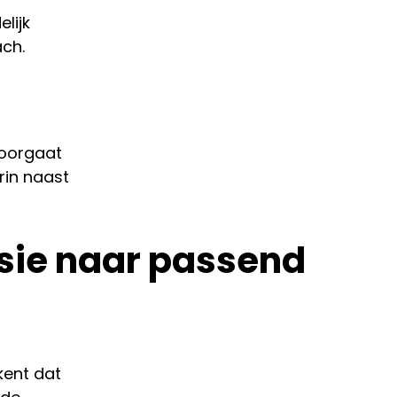
lijk
ach.
doorgaat
rin naast
sie naar passend
kent dat