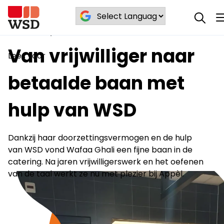
Van vrijwilliger naar betaalde baan met
Blog
/
/
hulp van WSD
Van vrijwilliger naar
Lees voor
betaalde baan met
hulp van WSD
Dankzij haar doorzettingsvermogen en de hulp
van WSD vond Wafaa Ghali een fijne baan in de
catering. Na jaren vrijwilligerswerk en het oefenen
van de taal werkt ze nu met plezier bij Appèl.