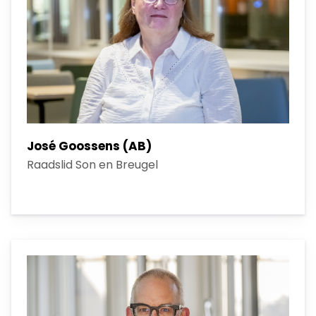
José Goossens (AB)
Raadslid Son en Breugel